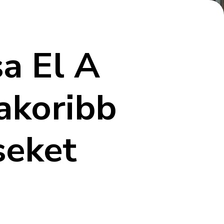
a El A
akoribb
seket